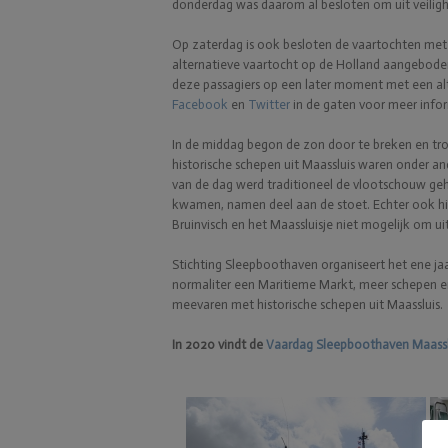
donderdag was daarom al besloten om uit veilig
Op zaterdag is ook besloten de vaartochten met 
alternatieve vaartocht op de Holland aangebode
deze passagiers op een later moment met een alt
Facebook
en
Twitter
in de gaten voor meer infor
In de middag begon de zon door te breken en tro
historische schepen uit Maassluis waren onder a
van de dag werd traditioneel de vlootschouw ge
kwamen, namen deel aan de stoet. Echter ook hie
Bruinvisch en het Maassluisje niet mogelijk om 
Stichting Sleepboothaven organiseert het ene j
normaliter een Maritieme Markt, meer schepen e
meevaren met historische schepen uit Maassluis.
In 2020 vindt de
Vaardag Sleepboothaven Maassl