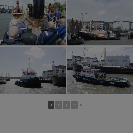
1
2
3
4
►