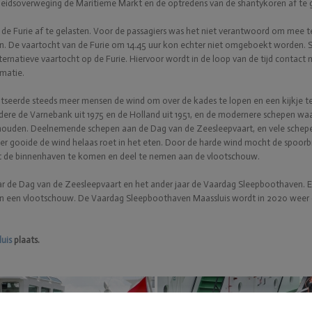
heidsoverweging de Maritieme Markt en de optredens van de shantykoren af te g
de Furie af te gelasten. Voor de passagiers was het niet verantwoord om mee t
n. De vaartocht van de Furie om 14.45 uur kon echter niet omgeboekt worden. 
ernatieve vaartocht op de Furie. Hiervoor wordt in de loop van de tijd contac
matie.
tseerde steeds meer mensen de wind om over de kades te lopen en een kijkje te
ndere de Varnebank uit 1975 en de Holland uit 1951, en de modernere schepen w
houden. Deelnemende schepen aan de Dag van de Zeesleepvaart, en vele schepe
r gooide de wind helaas roet in het eten. Door de harde wind mocht de spoorbr
uit de binnenhaven te komen en deel te nemen aan de vlootschouw.
aar de Dag van de Zeesleepvaart en het ander jaar de Vaardag Sleepboothaven. 
n een vlootschouw. De Vaardag Sleepboothaven Maassluis wordt in 2020 weer g
uis
plaats.