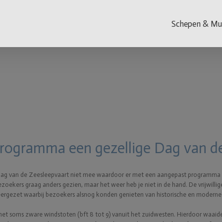
Schepen & M
rogramma een gezellige Dag van de
Dag van de Zeesleepvaart niet mee waardoor er met een aangepast programma is g
ekers graag anders gezien, maar het weer heb je niet in de hand. De vrijwillig
neergezet waarbij bezoekers alsnog konden genieten van historische en moderne 
met soms zware windstoten (bft 8 tot 9) vanuit het zuidwesten. Hierdoor waaide