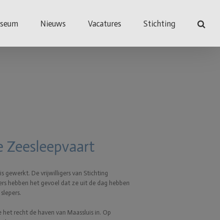
useum
Nieuws
Vacatures
Stichting
 Zeesleepvaart
ewerkt. De vrijwilligers van Stichting
ers hebben het gevoel dat ze uit de dag hebben
slepers.
 het recht de haven van Maassluis in. Op