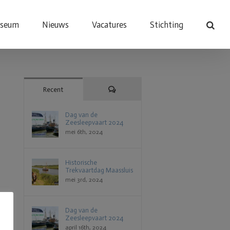
useum
Nieuws
Vacatures
Stichting
Reacties
Recent
Dag van de
Zeesleepvaart 2024
mei 6th, 2024
Historische
Trekvaartdag Maassluis
mei 3rd, 2024
Dag van de
Zeesleepvaart 2024
april 16th, 2024