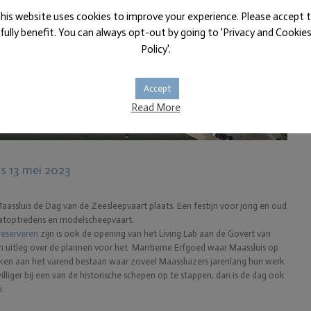
his website uses cookies to improve your experience. Please accept 
fully benefit. You can always opt-out by going to 'Privacy and Cookie
Policy'.
Accept
Read More
s 13 mei 2023
aassluis de Dag van de Zeesleepvaart plaats. Een festijn voor jong en oud
aatoptredens en modelscheepvaart.
reserveren
zijn is ook de opening van het Living Lab aan de Govert van
en uitleg over de plannen voor het Maritieme Erfgoed waar Maassluis op
uiken aan het varend bestaan waar zoveel Maassluizers jarenlang hun werk
illiger bij een van de historische schepen op te stappen, dan is de dag ook
.