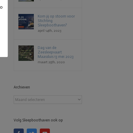
to
s
Kom jij op stoom voor
Stichting
Sleepboothaven?
april 14th, 2023
Dag van de
Zeesleepvaart
Maassluis 13 mei 2023
maart 25th, 2020
Archieven
Archieven
Volg Sleepboothaven ook op