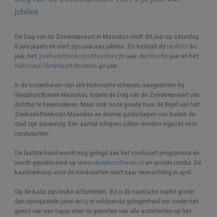
jubilea
De Dag van de Zeesleepvaart in Maassluis vindt dit jaar op zaterdag
8 juni plaats en viert 250 jaar aan jubilea. Zo bestaat de
Hudson
80
jaar, het
Zeekadettenkorps Maassluis
70 jaar, de
Elbe
60 jaar en het
Nationaal Sleepvaart Museum
40 jaar.
In de buitenhaven zijn alle historische schepen​, ​aangesloten bij
Sleepboothaven Maassluis​, tijdens de Dag van de Zeesleepvaart van
dichtbij te bewonderen. Maar ook onze goede buur de Rigel van het
Zeekadettenkorps Maassluis en diverse gastschepen van buiten de
stad zijn aanwezig. Een aantal schepen zullen worden ingezet voor
rondvaarten.
De laatste hand wordt nog gelegd aan het rondvaart programma en
wordt gepubliceerd op
www.sleepboothaven.nl​
en sociale media. De
kaartverkoop voor de rondvaarten start naar verwachting in april.
Op de kade zijn leuke activiteiten. Zo is de nautische markt groter
dan voorgaande jaren en is er voldoende gelegenheid om onder het
genot van een hapje eten te genieten van alle activiteiten op het